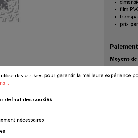
dimensi
film PV
transpa
prix par
Paiement
Moyens de 
défaut des cookies
lise des cookies pour garantir la meilleure expérience poss
utilise des cookies pour garantir la meilleure expérience p
ns...
Options de 
ar défaut des cookies
ement nécessaires
ues