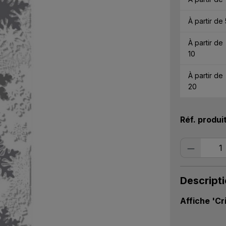
À partir de
À partir de
10
À partir de
20
Réf. produi
Quantité
Descript
Affiche 'Cr