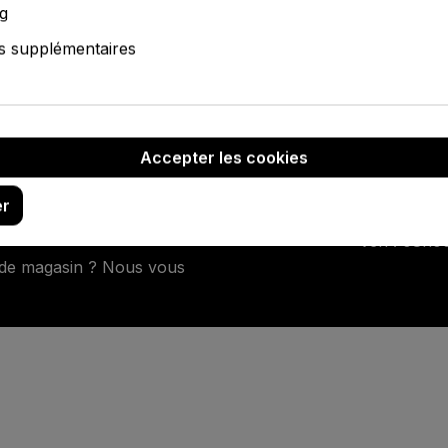
g
s supplémentaires
Accepter les cookies
agencement
Nos horaires d’
er
nnalisée selon vos besoins
Lun – Jeu : 08h0
Ven : 08h0
 de magasin ? Nous vous