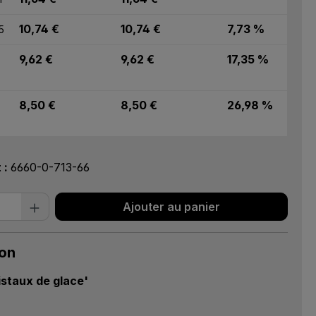
10,74 €
10,74 €
7,73 %
5
9,62 €
9,62 €
17,35 %
8,50 €
8,50 €
26,98 %
t :
6660-0-713-66
 de produit : Entrez la quantité souhai
Ajouter au panier
ion
istaux de glace'