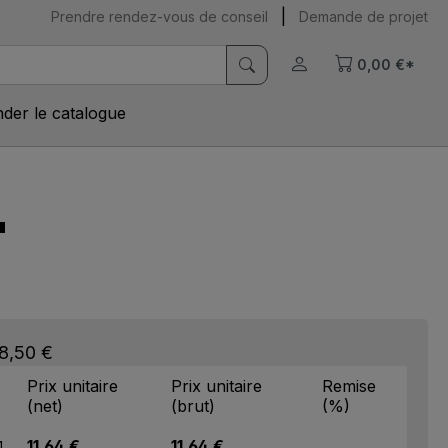
|
Prendre rendez-vous de conseil
Demande de projet
0,00 €*
er le catalogue
'
 8,50 €
Prix unitaire
Prix unitaire
Remise
(net)
(brut)
(%)
11,64 €
11,64 €
1