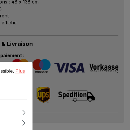
ons : 48 x 138 cm
C
rent
 affiche
 & Livraison
paiement :
ible.
Plus d'informations...
ossible.
Plus
livraison :