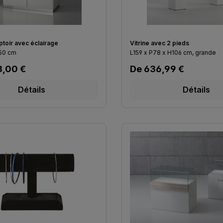
ptoir avec éclairage
Vitrine avec 2 pieds
 50 cm
L159 x P78 x H106 cm, grande
lier :
Prix régulier :
3,00 €
De
636,99 €
Détails
Détails