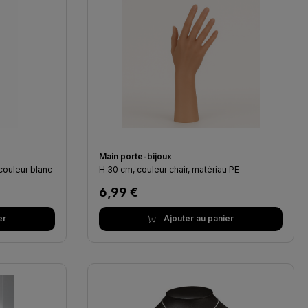
Main porte-bijoux
couleur blanc
H 30 cm, couleur chair, matériau PE
Prix régulier :
6,99 €
er
Ajouter au panier