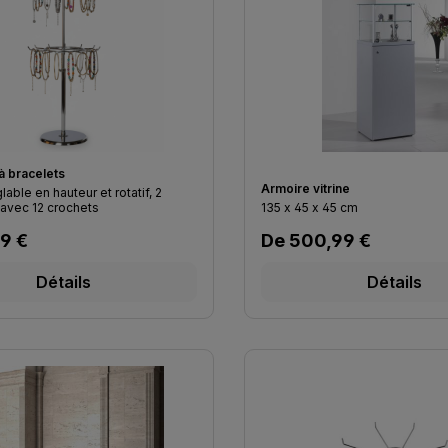
à bracelets
Armoire vitrine
lable en hauteur et rotatif, 2
 avec 12 crochets
135 x 45 x 45 cm
lier :
Prix régulier :
9 €
De
500,99 €
Détails
Détails