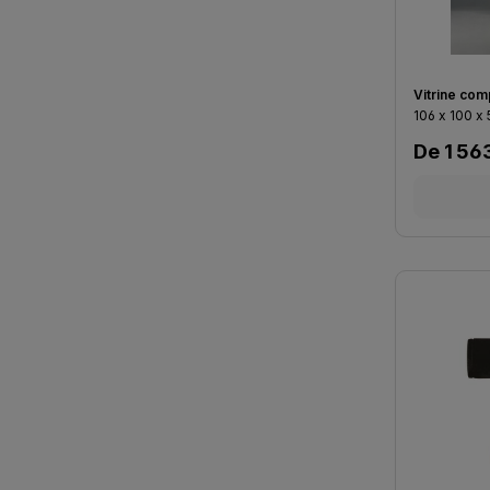
Vitrine com
106 x 100 x
Prix régu
De
1 56