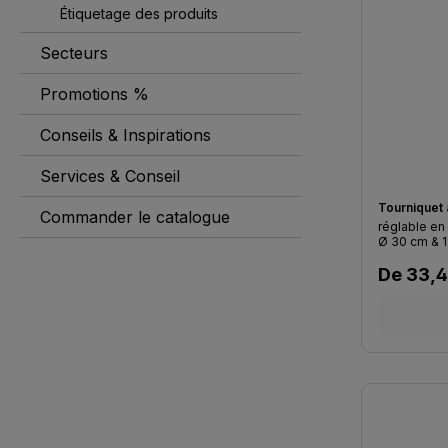
Étiquetage des produits
Secteurs
Promotions %
Conseils & Inspirations
Services & Conseil
Tourniquet à
Commander le catalogue
réglable en
Ø 30 cm & 1
Prix régu
De
33,4