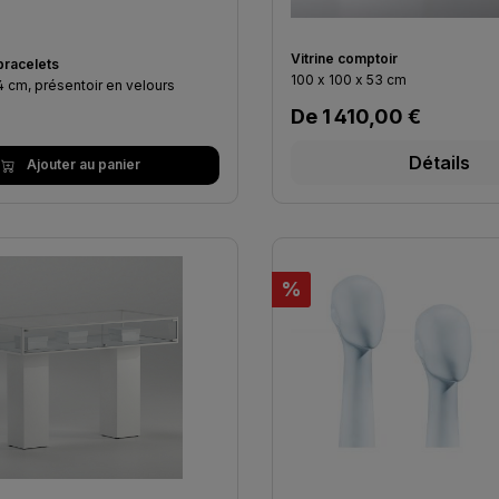
Vitrine comptoir
bracelets
100 x 100 x 53 cm
4 cm, présentoir en velours
Prix régulier :
De
1 410,00 €
lier :
Détails
Ajouter au panier
Réduction
%