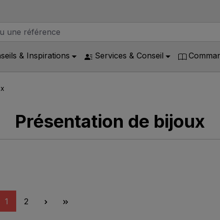
seils & Inspirations
Services & Conseil
Command
ux
Présentation de bijoux
Page
Page
1
2