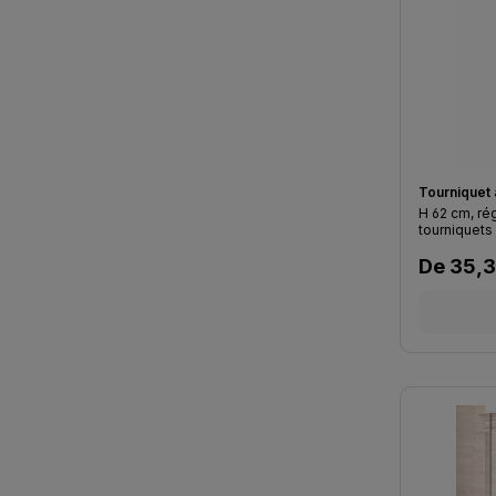
Tourniquet 
H 62 cm, rég
tourniquets
Prix régu
De
35,3