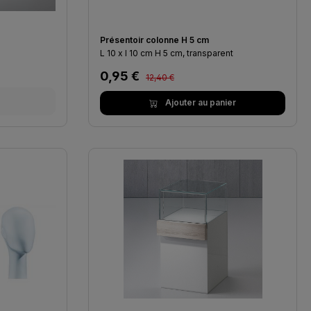
Présentoir colonne H 5 cm
L 10 x l 10 cm H 5 cm, transparent
Prix régulier :
Prix de vente :
0,95 €
12,40 €
Ajouter au panier