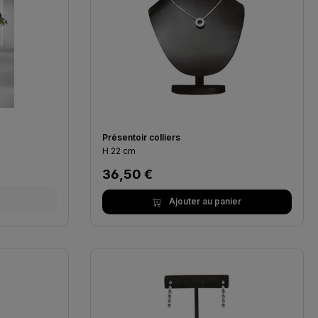
Présentoir colliers
H 22 cm
Prix régulier :
36,50 €
Ajouter au panier