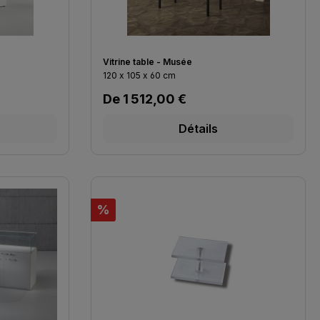
Vitrine table - Musée
120 x 105 x 60 cm
Prix régulier :
De
1 512,00 €
Détails
Réduction
%