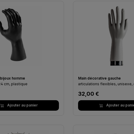
-bijoux homme
Main décorative gauche
24 cm, plastique
articulations flexibles, unisexe, 
lier :
Prix régulier :
32,00 €
Ajouter au panier
Ajouter au pani