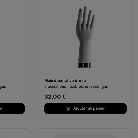
Main décorative droite
gris
articulations flexibles, unisexe, gris
Prix régulier :
32,00 €
er
Ajouter au panier