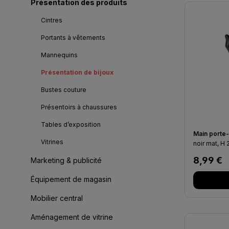
Présentation des produits
Cintres
Portants à vêtements
Mannequins
Présentation de bijoux
Bustes couture
Présentoirs à chaussures
Tables d’exposition
Main porte
Vitrines
noir mat, H 
Prix régu
8,99 €
Marketing & publicité
Équipement de magasin
Mobilier central
Aménagement de vitrine