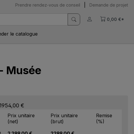
|
Prendre rendez-vous de conseil
Demande de projet
0,00 €*
er le catalogue
 - Musée
 1954,00 €
Prix unitaire
Prix unitaire
Remise
(net)
(brut)
(%)
2 299,00 €
2299,00 €
1