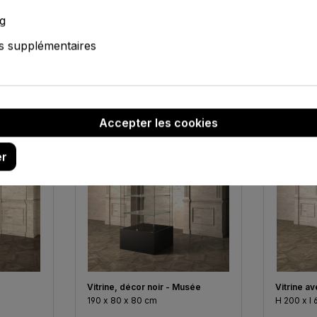
g
s supplémentaires
Accepter les cookies
er
Vitrine, décor noir - Musée
Vitrine a
190 x 80 x 80 cm
H 200 x l