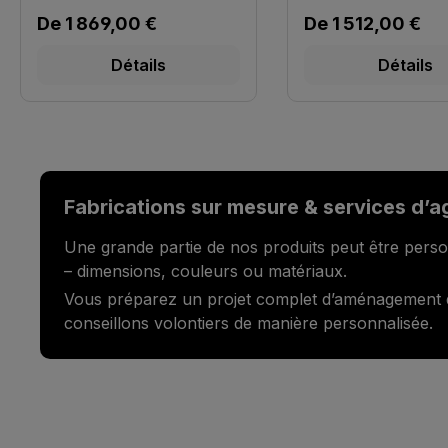
Prix régulier :
Prix régulier :
De
1 869,00 €
De
1 512,00 €
Détails
Détails
Fabrications sur mesure & services d’
Une grande partie de nos produits peut être perso
– dimensions, couleurs ou matériaux.
Vous préparez un projet complet d’aménagement
conseillons volontiers de manière personnalisée.