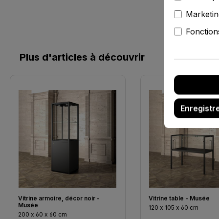
Marketin
Fonction
Plus d'articles à découvrir
Ignorer la galerie de produits
Enregistr
Vitrine armoire, décor noir -
Vitrine table - Musée
Musée
120 x 105 x 60 cm
200 x 60 x 60 cm