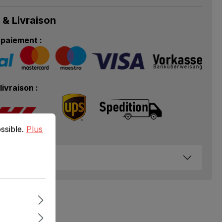
 & Livraison
paiement :
livraison :
ible.
Plus d'informations...
ossible.
Plus
és