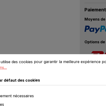
Paiement
Moyens de 
Options de 
défaut des cookies
lise des cookies pour garantir la meilleure expérience poss
utilise des cookies pour garantir la meilleure expérience p
ns...
Propriét
ar défaut des cookies
ement nécessaires
ues