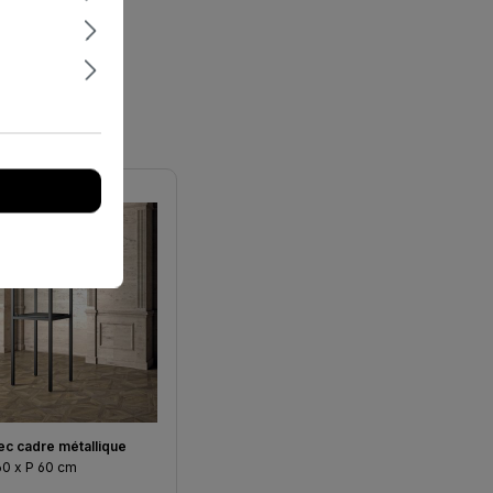
vec cadre métallique
 60 x P 60 cm