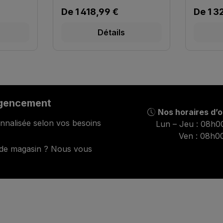
Prix régulier :
Prix ré
De
1 418,99 €
De
1 3
Détails
agencement
Nos horaires d’
nnalisée selon vos besoins
Lun – Jeu : 08h0
Ven : 08h0
 de magasin ? Nous vous