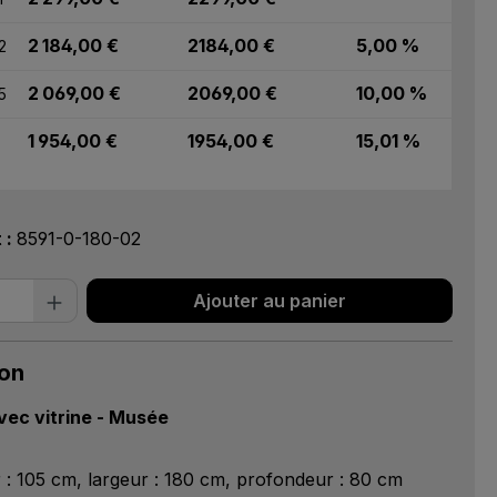
2 184,00 €
2184,00 €
5,00 %
2
2 069,00 €
2069,00 €
10,00 %
5
1 954,00 €
1954,00 €
15,01 %
t :
8591-0-180-02
 de produit : Entrez la quantité souhai
Ajouter au panier
ion
vec vitrine - Musée
 : 105 cm, largeur : 180 cm, profondeur : 80 cm