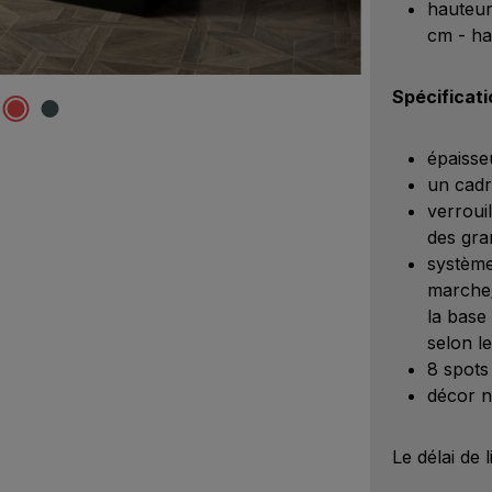
hauteur
cm - ha
Spécificati
épaisse
un cadr
verrouil
des gra
système 
marche/
la base 
selon l
8 spots
décor n
Le délai de 