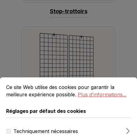
Stop-trottoirs
Réglages par défaut des cookies
Ce site Web utilise des cookies pour garantir la meilleure 
Ce site Web utilise des cookies pour garantir la
meilleure expérience possible.
Plus d'informations...
Réglages par défaut des cookies
Grilles murales décoratives
Techniquement nécessaires