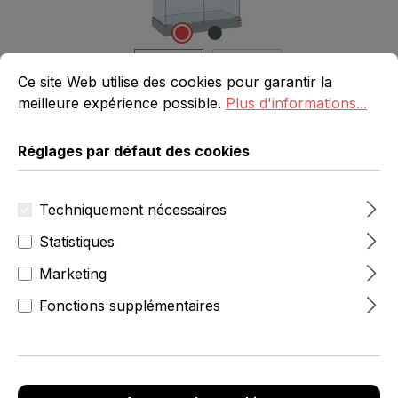
Réglages par défaut des cookies
Ce site Web utilise des cookies pour garantir la meilleure 
Ce site Web utilise des cookies pour garantir la
meilleure expérience possible.
Plus d'informations...
Réglages par défaut des cookies
à partir de 764,00 €
Prix
Techniquement nécessaires
Quantit
unitaire
Prix unitaire
Remise
é
(net)
(brut)
(%)
Statistiques
899,00 €
899,00 €
À partir
Marketing
de
1
Fonctions supplémentaires
854,00 €
854,00 €
5,01 %
À partir
de
2
809,00 €
809,00 €
10,01 %
À partir