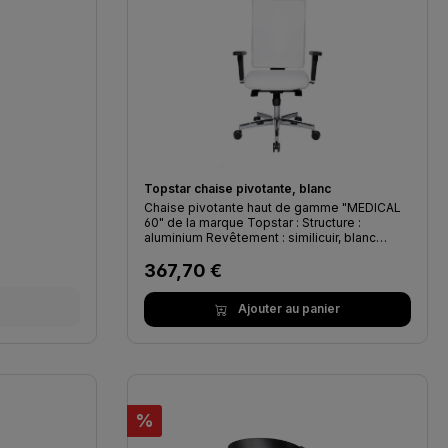
Topstar chaise pivotante, blanc
Chaise pivotante haut de gamme "MEDICAL
60" de la marque Topstar : Structure :
aluminium Revêtement : similicuir, blanc
Hauteur d'assise : 41 - 53 cm Largeur
Prix régulier :
d'assise : 48 cm Profondeur d'assise : 48 -
367,70 €
55 cm Hauteur de dossier : 58 cm Poids
maximal : 120 kg Fabrication Allemande
Ajouter au panier
Garantie 6 mois
Réduction
%