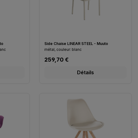
to
Side Chaise LINEAR STEEL - Muuto
lanc
métal, couleur: blanc
Prix régulier :
259,70 €
Détails