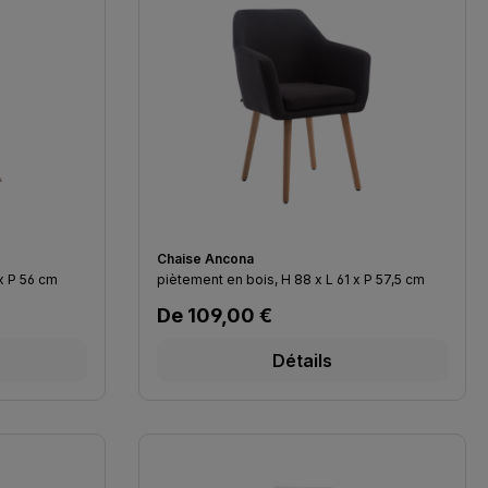
Chaise Ancona
 x L 48 x P 56 cm
piètement en bois, H 88 x L 61 x P 57,5 cm
Prix régulier :
De
109,00 €
Détails