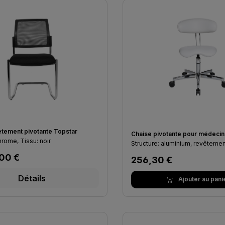
ètement pivotante Topstar
Chaise pivotante pour médecin
Structure: chrome, Tissu: noir
Structure: aluminium, revêtemen
lier :
00 €
Prix régulier :
256,30 €
Détails
Ajouter au pani