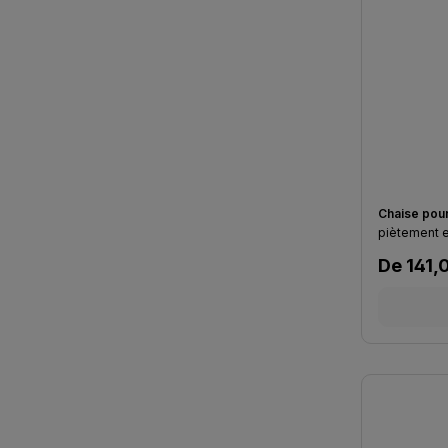
Chaise pour
Prix régu
De
141,