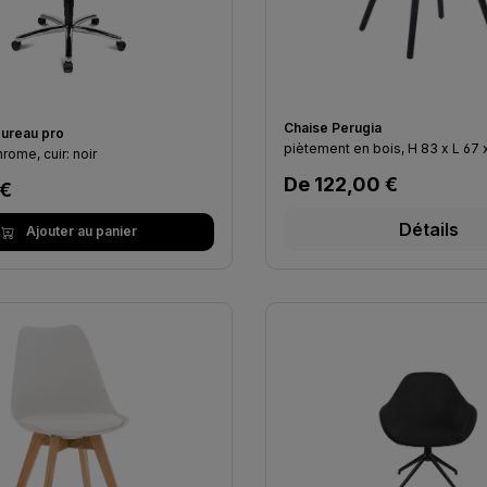
Chaise Perugia
bureau pro
piètement en bois, H 83
hrome, cuir: noir
Prix régulier :
De
122,00 €
lier :
 €
Détails
Ajouter au panier