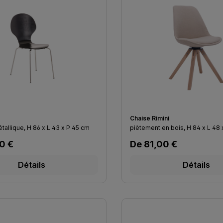
Chaise Rimini
tallique, H 86 x L 43 x P 45 cm
piètement en bois, H 84
lier :
Prix régulier :
0 €
De
81,00 €
Détails
Détails