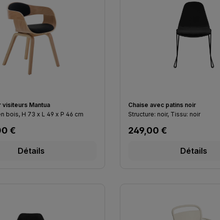
 visiteurs Mantua
Chaise avec patins noir
piètement en bois, H 73 x L 49 x P 46 cm
Structure: noir, Tissu: noir
lier :
Prix régulier :
00 €
249,00 €
Détails
Détails