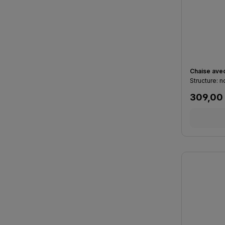
Chaise avec
Prix régu
309,00