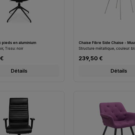
 pieds en aluminium
Chaise Fibre Side Chaise - Muu
Structure: noir, Tissu: noir
Structure métallique, couleur: b
lier :
Prix régulier :
 €
239,50 €
Détails
Détails