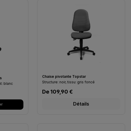
Chaise pivotante Topstar
s
Structure: noir, tissu: gris foncé
t: blanc
Prix régulier :
De
109,90 €
Détails
er