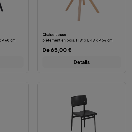
Chaise Lecce
 x L 67 x P 60 cm
piètement en bois, H 81 x L 48 x P 54 cm
Prix régulier :
De
65,00 €
Détails