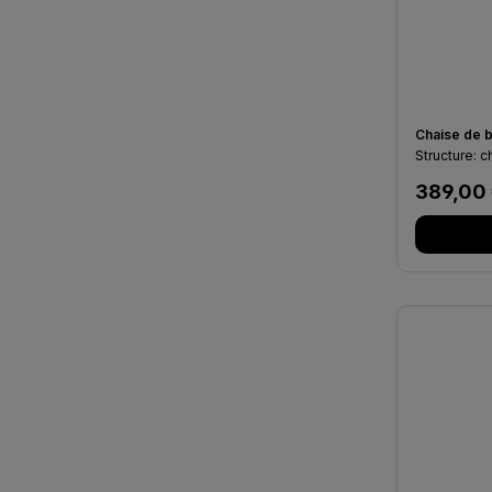
Chaise de 
Structure: c
Prix régu
389,00