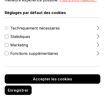
Réglages par défaut des cookies
Techniquement nécessaires
Statistiques
Marketing
32,00 €
hors TVA
Fonctions supplémentaires
Réf. produit :
6565-8-100-69
Marque :
Accepter les cookies
Enregistrer
Quantité de produit : Entrez la quanti
Ajouter au panier