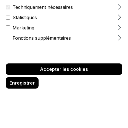
Techniquement nécessaires
Statistiques
Marketing
Fonctions supplémentaires
Accepter les cookies
Enregistrer
6,70 €
hors TVA
Réf. produit :
6920-1-062-38
Quantité de produit : Entrez la quanti