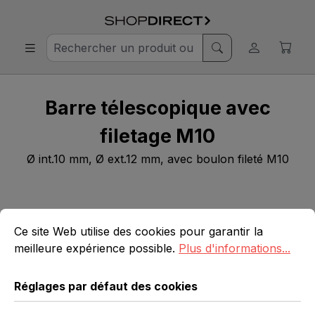
Barre télescopique avec
filetage M10
Ø int.10 mm, Ø ext.12 mm, avec boulon fileté M10
Ignorer la galerie d'images
Réglages par défaut des cookies
Ce site Web utilise des cookies pour garantir la meilleure 
Ce site Web utilise des cookies pour garantir la
meilleure expérience possible.
Plus d'informations...
Réglages par défaut des cookies