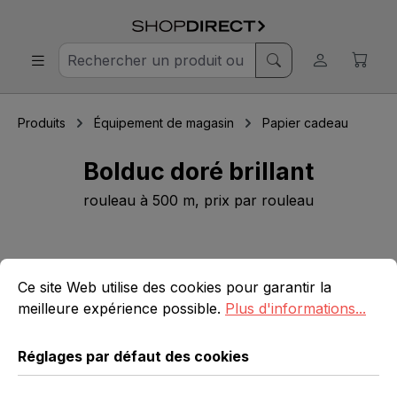
Produits
Équipement de magasin
Papier cadeau
Bolduc doré brillant
rouleau à 500 m, prix par rouleau
Ignorer la galerie d'images
Réglages par défaut des cookies
Ce site Web utilise des cookies pour garantir la meilleure 
Ce site Web utilise des cookies pour garantir la
meilleure expérience possible.
Plus d'informations...
Réglages par défaut des cookies