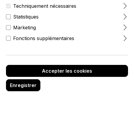
Techniquement nécessaires
Statistiques
Marketing
Fonctions supplémentaires
Accepter les cookies
Enregistrer
10,50 €
hors TVA
Réf. produit :
6988-1-500-11
Quantité de produit : Entrez la quanti