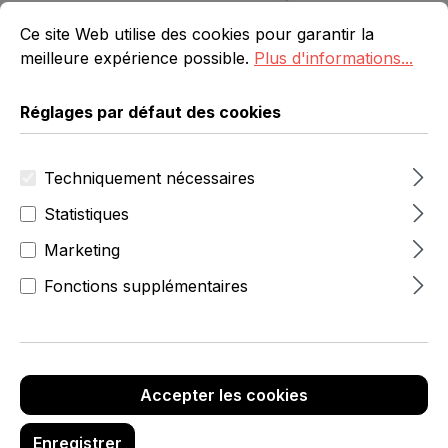
Réglages par défaut des cookies
Ce site Web utilise des cookies pour garantir la meilleure 
Ce site Web utilise des cookies pour garantir la
meilleure expérience possible.
Plus d'informations...
Réglages par défaut des cookies
Techniquement nécessaires
4,00 €
Statistiques
hors TVA
Marketing
Réf. produit :
2500-0-030-24
Fonctions supplémentaires
Sélectionnez
Couleur
blanc pur
gris anthracite
gris ardoise
(Cette option n'est pas disponible p
noir
blanc alpin
blanc aluminium
Accepter les cookies
(Cette option n'est pas disponible pour le moment.)
gris clair
Enregistrer