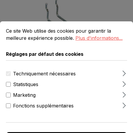
Réglages par défaut des cookies
Ce site Web utilise des cookies pour garantir la meilleure 
Ce site Web utilise des cookies pour garantir la
meilleure expérience possible.
Plus d'informations...
Réglages par défaut des cookies
Techniquement nécessaires
Statistiques
Marketing
0,18 €
Fonctions supplémentaires
hors TVA
Réf. produit :
3206-0-006-37