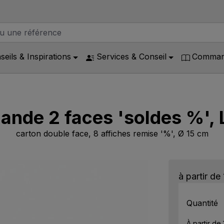
seils & Inspirations
Services & Conseil
Command
lande 2 faces 'soldes %', 
carton double face, 8 affiches remise '%', Ø 15 cm
à partir de
Quantité
À partir de