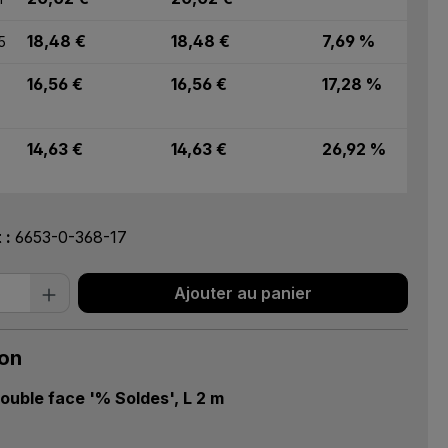
18,48 €
18,48 €
7,69 %
5
16,56 €
16,56 €
17,28 %
14,63 €
14,63 €
26,92 %
t :
6653-0-368-17
 de produit : Entrez la quantité souhai
Ajouter au panier
ion
ouble face '% Soldes', L 2 m