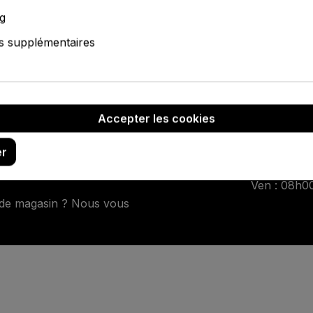
g
s supplémentaires
Accepter les cookies
agencement
Nos horaires d’
er
nnalisée selon vos besoins
Lun – Jeu : 08h0
Ven : 08h0
 de magasin ? Nous vous