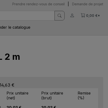
|
Prendre rendez-vous de conseil
Demande de projet
0,00 €*
er le catalogue
L 2 m
 14,63 €
Prix unitaire
Prix unitaire
Remise
(net)
(brut)
(%)
20,02 €
20,02 €
1