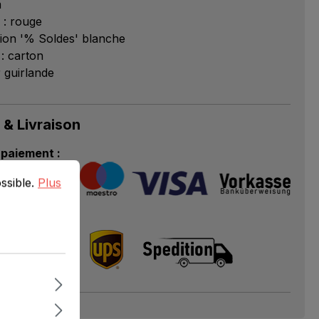
m
 : rouge
ion '% Soldes' blanche
 : carton
r guirlande
 & Livraison
paiement :
ible.
Plus d'informations...
ossible.
Plus
livraison :