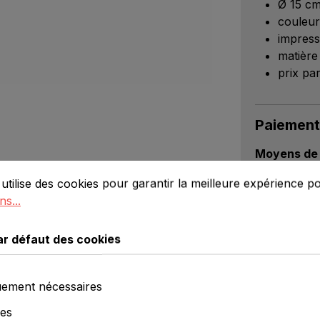
Ø 15 c
couleur
impress
matière
prix pa
Paiement
Moyens de 
défaut des cookies
lise des cookies pour garantir la meilleure expérience poss
utilise des cookies pour garantir la meilleure expérience p
ns...
Options de 
ar défaut des cookies
ement nécessaires
ues