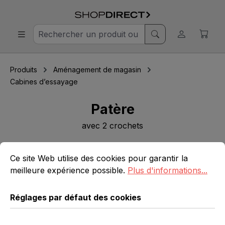
Produits
Aménagement de magasin
Cabines d’essayage
Patère
avec 2 crochets
Réglages par défaut des cookies
Ce site Web utilise des cookies pour garantir la meilleure 
Ignorer la galerie d'images
Ce site Web utilise des cookies pour garantir la
meilleure expérience possible.
Plus d'informations...
Réglages par défaut des cookies