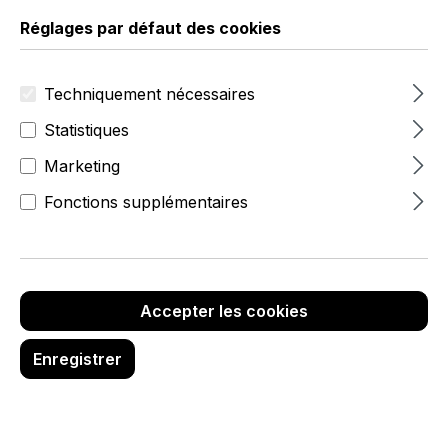
Réglages par défaut des cookies
Techniquement nécessaires
Statistiques
Marketing
Fonctions supplémentaires
à partir de 91,49 €
Prix
Quantit
unitaire
Prix unitaire
Remise
é
(net)
(brut)
(%)
Accepter les cookies
114,35 €
114,35 €
À partir
Enregistrer
de
1
108,65 €
108,65 €
4,98 %
À partir
de
3