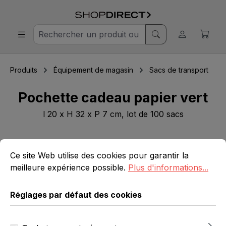
Produits
Équipement de magasin
Sacs de transport
Pochette cadeau papier vert
l 20 x H 32 x P 7 cm, lot de 100 sacs
Réglages par défaut des cookies
Ce site Web utilise des cookies pour garantir la meilleure 
Ignorer la galerie d'images
Ce site Web utilise des cookies pour garantir la
meilleure expérience possible.
Plus d'informations...
Réglages par défaut des cookies