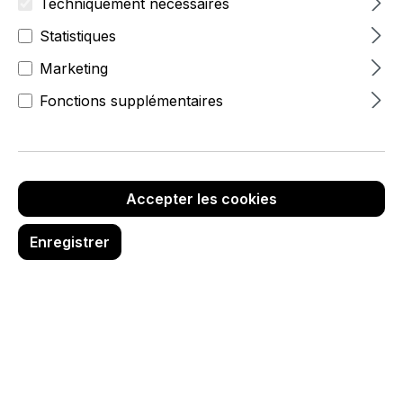
Techniquement nécessaires
Statistiques
Marketing
Fonctions supplémentaires
13,95 €
hors TVA
Accepter les cookies
Réf. produit :
6986-0-020-21
Enregistrer
Quantité de produit : Entrez la quanti
Ajouter au panier
Description
Pochette cadeau papier