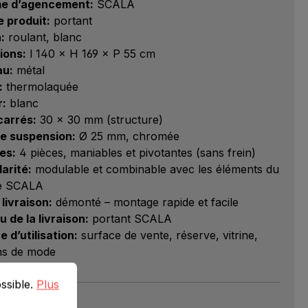
e d’agencement:
SCALA
 produit:
portant
:
roulant, blanc
ions:
l 140 × H 169 × P 55 cm
au:
métal
:
thermolaquée
r:
blanc
carrés:
30 × 30 mm (structure)
de suspension:
Ø 25 mm, chromée
es:
4 pièces, maniables et pivotantes (sans frein)
larité:
modulable et combinable avec les éléments du
e SCALA
 livraison:
démonté – montage rapide et facile
 de la livraison:
portant SCALA
 d’utilisation:
surface de vente, réserve, vitrine,
ns de mode
ible.
Plus d'informations...
ossible.
Plus
 & Livraison