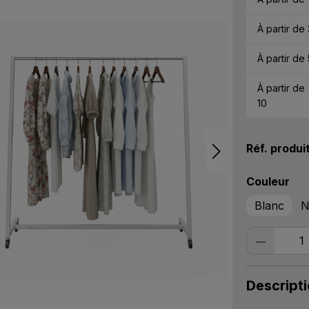
À partir de
À partir de
À partir de
10
Réf. produi
Sélectionn
Couleur
Blanc
N
Quantité
Descript