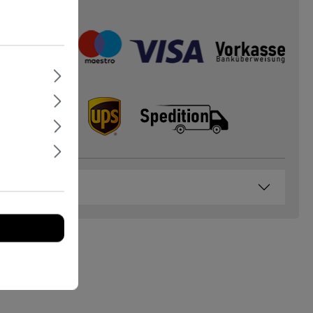
paiement :
livraison :
és