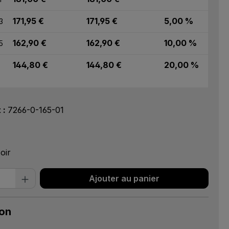
171,95 €
171,95 €
5,00 %
3
162,90 €
162,90 €
10,00 %
5
144,80 €
144,80 €
20,00 %
t :
7266-0-165-01
ez
oir
 de produit : Entrez la quantité souhai
Ajouter au panier
ion