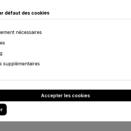
Moyens de 
ar défaut des cookies
ement nécessaires
Options de 
ues
g
s supplémentaires
Propriét
Accepter les cookies
er