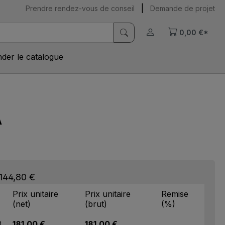
|
Prendre rendez-vous de conseil
Demande de projet
0,00 €*
er le catalogue
A
 144,80 €
Prix unitaire
Prix unitaire
Remise
(net)
(brut)
(%)
181,00 €
181,00 €
1