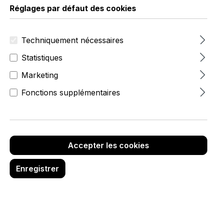
Réglages par défaut des cookies
Techniquement nécessaires
Statistiques
Marketing
Fonctions supplémentaires
à partir de 79,20 €
Prix
Quantit
unitaire
Prix unitaire
Remise
é
(net)
(brut)
(%)
Accepter les cookies
99,00 €
99,00 €
À partir
Enregistrer
de
1
94,05 €
94,05 €
5,00 %
À partir
de
3