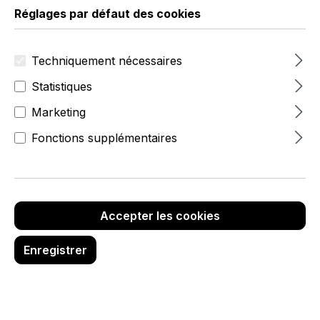
Réglages par défaut des cookies
Techniquement nécessaires
Statistiques
Marketing
Fonctions supplémentaires
à partir de 96,79 €
Prix
Quantit
unitaire
Prix unitaire
Remise
é
(net)
(brut)
(%)
Accepter les cookies
120,95 €
120,95 €
À partir
de
1
Enregistrer
114,90 €
114,90 €
5,00 %
À partir
de
3