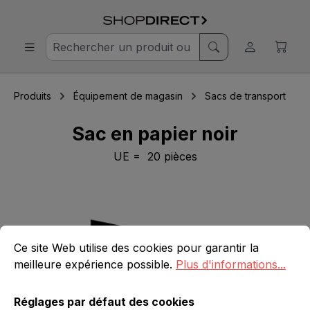
Produits
Équipement de magasin
Sacs de transport
Sac en papier noir
UE = 20 pièces
Ignorer la galerie d'images
Réglages par défaut des cookies
Ce site Web utilise des cookies pour garantir la meilleure 
Ce site Web utilise des cookies pour garantir la
meilleure expérience possible.
Plus d'informations...
Réglages par défaut des cookies