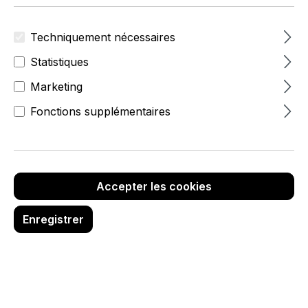
Techniquement nécessaires
Statistiques
Marketing
Fonctions supplémentaires
Accepter les cookies
Enregistrer
17,50 €
hors TVA
Réf. produit :
6987-0-113-02
Sélectionnez
Dimensions