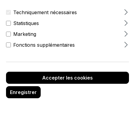
Techniquement nécessaires
Statistiques
Marketing
Fonctions supplémentaires
Accepter les cookies
Enregistrer
41,10 €
hors TVA
Réf. produit :
6987-0-088-996
Quantité de produit : Entrez la quanti