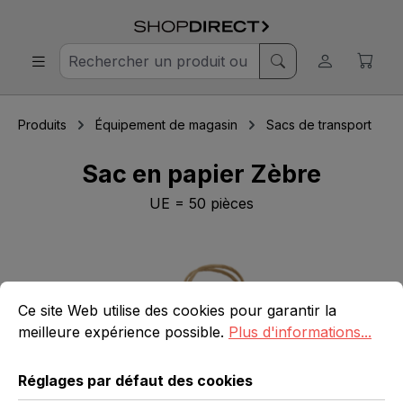
Produits
Équipement de magasin
Sacs de transport
Sac en papier Zèbre
UE = 50 pièces
Ignorer la galerie d'images
Réglages par défaut des cookies
Ce site Web utilise des cookies pour garantir la meilleure 
Ce site Web utilise des cookies pour garantir la
meilleure expérience possible.
Plus d'informations...
Réglages par défaut des cookies