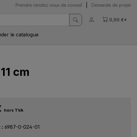
|
Prendre rendez-vous de conseil
Demande de projet
0,00 €*
er le catalogue
 11 cm
€
hors TVA
t :
6987-0-024-01