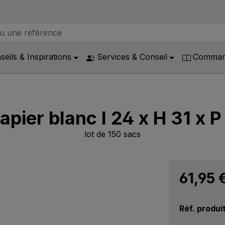
seils & Inspirations
Services & Conseil
Command
apier blanc l 24 x H 31 x P
lot de 150 sacs
61,95 
Réf. produi