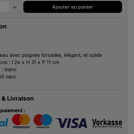
 de produit : Entrez la quantité souhai
Ajouter au panier
ion
eau avec poignée torsadée, élégant, et solide
ons : l 24 x H 31 x P 11 cm
 : blanc
150 sacs
 & Livraison
paiement :