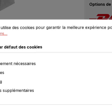
Options de 
défaut des cookies
lise des cookies pour garantir la meilleure expérience poss
utilise des cookies pour garantir la meilleure expérience p
ns...
ar défaut des cookies
ement nécessaires
ues
g
agencement
s supplémentaires
Nos horaires d’
nnalisée selon vos besoins
Lun – Jeu : 08h0
Ven : 08h0
 de magasin ? Nous vous