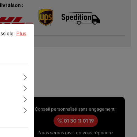
livraison :
ible.
Plus d'informations...
ossible.
Plus
Conseil personnalisé sans engagement :
ouverture
0 – 17h00
01 30 11 01 19
0 – 14h00
Nous serons ravis de vous répondre