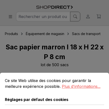
Produits
Équipement de magasin
Sacs de transport
Sac papier marron l 18 x H 22 x
P 8 cm
lot de 500 sacs
Réglages par défaut des cookies
Ce site Web utilise des cookies pour garantir la meilleure 
Ignorer la galerie d'images
Ce site Web utilise des cookies pour garantir la
meilleure expérience possible.
Plus d'informations...
Réglages par défaut des cookies