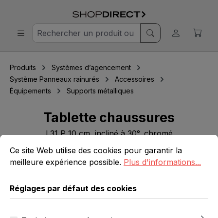
Produits
Systèmes d’agencement
Système Panneaux rainurés
Accessoires
Équipements
Supports métalliques
Tablette chaussures
l 31 P 10 cm, incliné à 30°, chromé
Réglages par défaut des cookies
Ce site Web utilise des cookies pour garantir la meilleure 
Ce site Web utilise des cookies pour garantir la
meilleure expérience possible.
Plus d'informations...
Ignorer la galerie d'images
Réglages par défaut des cookies