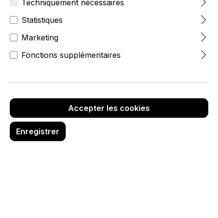
Techniquement nécessaires
Statistiques
Marketing
Fonctions supplémentaires
Accepter les cookies
11,50 €
hors TVA
Enregistrer
Réf. produit :
5777-0-010-38
Quantité de produit : Entrez la quanti
Ajouter au panier
Description