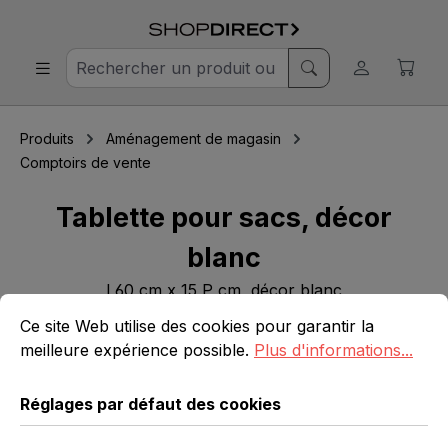
Produits
Aménagement de magasin
Comptoirs de vente
Tablette pour sacs, décor
blanc
l 60 cm x 15 P cm, décor blanc
Réglages par défaut des cookies
Ce site Web utilise des cookies pour garantir la meilleure 
Ce site Web utilise des cookies pour garantir la
meilleure expérience possible.
Plus d'informations...
Ignorer la galerie d'images
Réglages par défaut des cookies