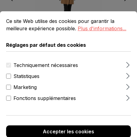
Réglages par défaut des cookies
Ce site Web utilise des cookies pour garantir la meilleure 
Ce site Web utilise des cookies pour garantir la
meilleure expérience possible.
Plus d'informations...
Réglages par défaut des cookies
Techniquement nécessaires
239,95 €
hors TVA
Statistiques
Marketing
Réf. produit :
6512-0-300-76
Fonctions supplémentaires
Quantité de produit : Entrez la quanti
Ajouter au panier
Description
Accepter les cookies