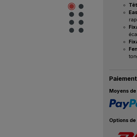
Têt
Eas
rap
Fix
éca
Fix
Fen
ton
Paiement
Moyens de 
Options de 