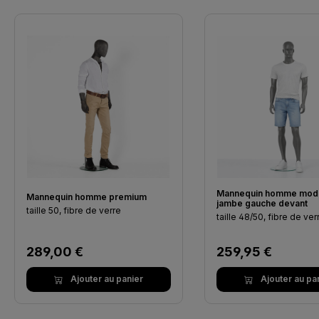
Ignorer la galerie de produits
Mannequin homme mod
Mannequin homme premium
jambe gauche devant
taille 50, fibre de verre
taille 48/50, fibre de verr
Prix régulier :
Prix régulier :
259,95 €
289,00 €
Ajouter au pa
Ajouter au panier