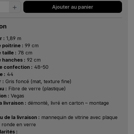
 de produit : Entrez la quantité souhai
Ajouter au panier
ion
 :
1,89 m
 poitrine :
99 cm
taille :
78 cm
e hanches :
92 cm
de confection :
48–50
e :
44
 :
Gris foncé (mat, texture fine)
u :
Fibre de verre (plastique)
ion :
Vegas
a livraison :
démonté, livré en carton – montage
 de la livraison :
mannequin de vitrine avec plaque
 ronde en verre
larités :