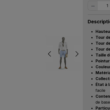
Quantité
Descript
Hauteur
Tour de
Tour de 
Tour d
Taille 
Pointur
Couleur
Matéria
Collect
État à l
facile
Contenu
de base
Particu