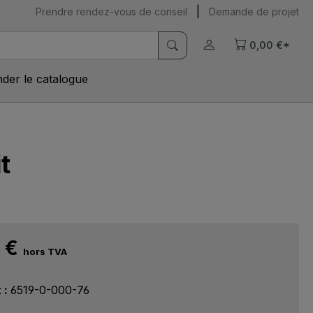
|
Prendre rendez-vous de conseil
Demande de projet
0,00 €*
er le catalogue
t
5 €
hors TVA
t :
6519-0-000-76