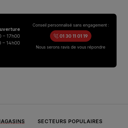
Conseil personnalisé sans engagement :
ouverture
0 – 17h00
01 30 11 01 19
0 – 14h00
Nous serons ravis de vous répondre
AGASINS
SECTEURS POPULAIRES