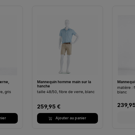
erne,
Mannequin homme main sur la
Mannequi
hanche
matière : 
e, gris
taille 48/50, fibre de verre, blanc
blanc
Prix ré
239,95
Prix régulier :
259,95 €
nier
Ajouter au panier