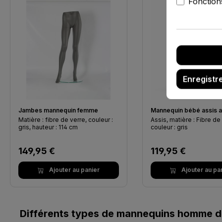
Fonction
Enregistr
Jambes mannequin femme
Mannequin bébé assis a
Matière : fibre de verre, couleur :
Assis, matière : Fibre de
gris, hauteur : 114 cm
couleur : gris
Prix régulier :
Prix régulier :
149,95 €
119,95 €
Ajouter au panier
Ajouter au pa
Différents types de mannequins homme d