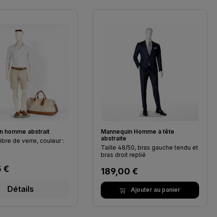
n homme abstrait
Mannequin Homme à tête
abstraite
fibre de verre, couleur :
Taille 48/50, bras gauche tendu et
bras droit replié
gulier :
 €
Prix régulier :
189,00 €
Détails
Ajouter au panier